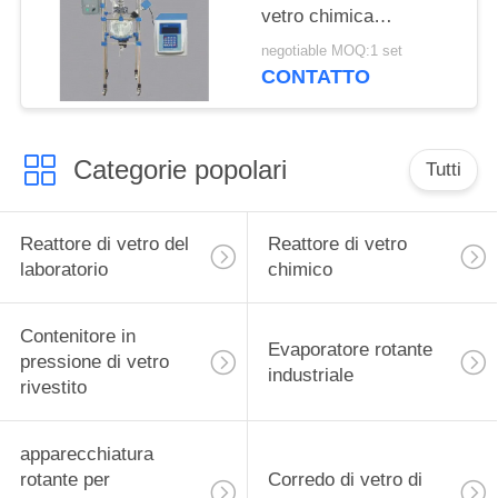
vetro chimica
ultrasonica di
negotiable MOQ:1 set
cristallizzazione del
CONTATTO
reattore del
mescolatore
Categorie popolari
Tutti
Reattore di vetro del
Reattore di vetro
laboratorio
chimico
Contenitore in
Evaporatore rotante
pressione di vetro
industriale
rivestito
apparecchiatura
rotante per
Corredo di vetro di