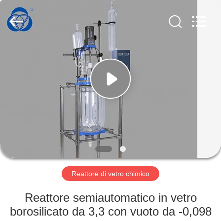
2026
Nantong
Sanjing
Chemglass
Co.,Ltd.
All
Rights
Reserved.
CASA
PRODOTTI
CIRCA
NOI
GIRO
DELLA
Reattore di vetro chimico
FABBRICA
Reattore semiautomatico in vetro
borosilicato da 3,3 con vuoto da -0,098