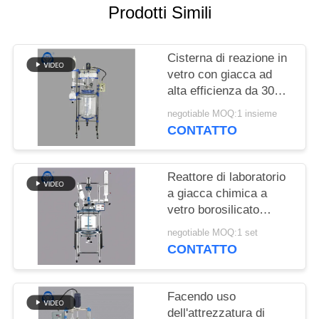
POLITICA
Prodotti Simili
SULLA
PRIVACY
Cisterna di reazione in
vetro con giacca ad
alta efficienza da 30
litri con condensatore
negotiable MOQ:1 insieme
per la sintesi di nuovi
CONTATTO
materiali
Reattore di laboratorio
a giacca chimica a
vetro borosilicato
personalizzabile 220V
negotiable MOQ:1 set
per un controllo preciso
CONTATTO
della temperatura
Facendo uso
dell'attrezzatura di