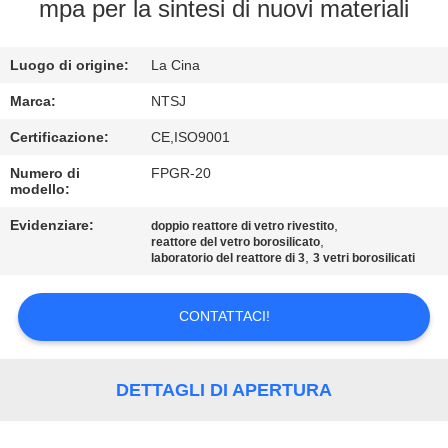
CONTROLLO
mpa per la sintesi di nuovi materiali
DI
Luogo di origine:
La Cina
QUALITÀ
Marca:
NTSJ
CONTATTICI
Certificazione:
CE,ISO9001
Numero di
FPGR-20
modello:
NOTIZIE
Evidenziare:
,
doppio reattore di vetro rivestito
,
reattore del vetro borosilicato
RICHIEDA
,
laboratorio del reattore di 3
3 vetri borosilicati
UNA
CONTATTACI!
CITAZIONE
SITEMAP
DETTAGLI DI APERTURA