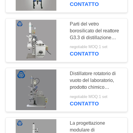
CONTROLLO
riscaldamento del ciclo
CONTATTO
del reattore di carro
DI
armato
QUALITÀ
Parti del vetro
51
borosilicato del reattore
Contenitore in
G3.3 di distillazione
CONTATTICI
sotto vuoto dell'olio
pressione di vetro
negotiable MOQ:1 set
essenziale dell'etanolo
CONTATTO
NOTIZIE
rivestito
Distillatore rotatorio di
RICHIEDA
vuoto del laboratorio,
UNA
prodotto chimico
33
industriale
CITAZIONE
negotiable MOQ:1 set
Evaporatore rotante
dell'evaporatore rotante
CONTATTO
resistente
industriale
MAPPA
La progettazione
DEL
modulare di