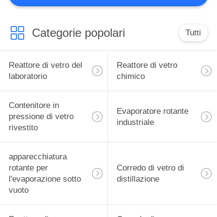
9
Categorie popolari
Circolatore di
Tutti
riscaldamento
Reattore di vetro del
Reattore di vetro
refrigerata
laboratorio
chimico
Contenitore in
Evaporatore rotante
pressione di vetro
13
industriale
rivestito
Imbuto Buchner di
vuoto
apparecchiatura
rotante per
Corredo di vetro di
l'evaporazione sotto
distillazione
vuoto