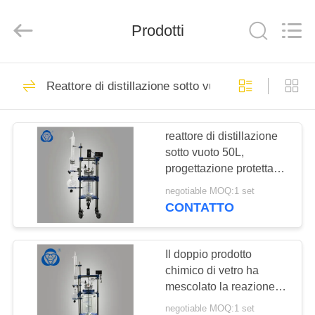
2026
Nantong
Sanjing
Prodotti
Chemglass
Co.,Ltd.
All
Rights
Reserved.
CASA
68
Reattore di distillazione sotto vuoto
Reattore di vetro del
PRODOTTI
laboratorio
reattore di distillazione
sotto vuoto 50L,
CIRCA
progettazione protetta
NOI
contro le esplosioni del
negotiable MOQ:1 set
micro evaporatore
CONTATTO
rotante
58
GIRO
Reattore di vetro
DELLA
Il doppio prodotto
chimico di vetro ha
FABBRICA
chimico
mescolato la reazione di
raffreddamento del
negotiable MOQ:1 set