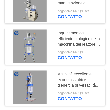
SITO
manutenzione di
distillazione facile
negotiable MOQ:1 set
dell'evaporatore rotante
POLITICA
CONTATTO
43
con fissa la serratura
SULLA
apparecchiatura
PRIVACY
Inquinamento su
rotante per
efficiente biologico della
macchina del reattore di
l'evaporazione sotto
distillazione sotto vuoto
negotiable MOQ:1SET
vuoto
non
CONTATTO
7
Visibilità eccellente
Corredo di vetro di
economizzatrice
d'energia di versatilità
distillazione
del reattore di
negotiable MOQ:1 set
distillazione sotto vuoto
CONTATTO
di Eco