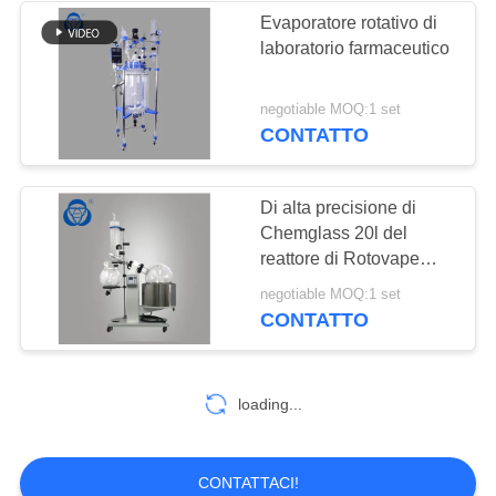
Evaporatore rotativo di
laboratorio farmaceutico
9
Reattore di
negotiable MOQ:1 set
CONTATTO
distillazione sotto
vuoto
Di alta precisione di
Chemglass 20l del
reattore di Rotovape
motore del compatto
33
negotiable MOQ:1 set
estremamente
CONTATTO
Corredo di
distillazione del
loading...
percorso di scarsità
CONTATTACI!