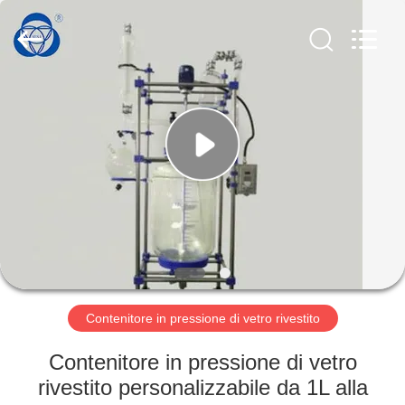
2026
Nantong
Sanjing
Chemglass
Co.,Ltd.
All
Rights
Reserved.
CASA
PRODOTTI
CIRCA
NOI
GIRO
DELLA
Contenitore in pressione di vetro rivestito
FABBRICA
Contenitore in pressione di vetro
rivestito personalizzabile da 1L alla