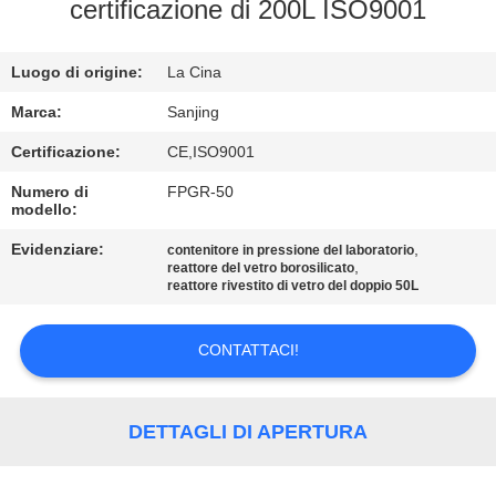
CONTROLLO
certificazione di 200L ISO9001
DI
Luogo di origine:
La Cina
QUALITÀ
Marca:
Sanjing
CONTATTICI
Certificazione:
CE,ISO9001
Numero di
FPGR-50
modello:
NOTIZIE
Evidenziare:
,
contenitore in pressione del laboratorio
,
reattore del vetro borosilicato
RICHIEDA
reattore rivestito di vetro del doppio 50L
UNA
CONTATTACI!
CITAZIONE
MAPPA
DETTAGLI DI APERTURA
DEL