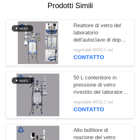
SITO
Prodotti Simili
POLITICA
Reattore di vetro del
SULLA
laboratorio
dell'autoclave di doppio
PRIVACY
strato della nave di
negotiable MOQ:1 set
reazione con il
CONTATTO
condensatore della
colonna
50 L contenitore in
pressione di vetro
rivestito del laboratorio
del doppio di Pyrex con
negotiable MOQ:1 set
il pulsometro
CONTATTO
Alto bollitore di
reazione del vetro