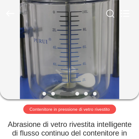
2026
Nantong
Sanjing
Chemglass
Co.,Ltd.
All
Rights
Reserved.
CASA
PRODOTTI
CIRCA
NOI
GIRO
DELLA
Contenitore in pressione di vetro rivestito
FABBRICA
Abrasione di vetro rivestita intelligente
di flusso continuo del contenitore in