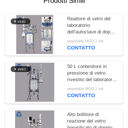
Prodotti Simili
SITO
Reattore di vetro del
POLITICA
laboratorio
SULLA
dell'autoclave di doppio
PRIVACY
strato della nave di
negotiable MOQ:1 set
reazione con il
CONTATTO
condensatore della
colonna
50 L contenitore in
pressione di vetro
rivestito del laboratorio
del doppio di Pyrex con
negotiable MOQ:1 set
il pulsometro
CONTATTO
Alto bollitore di
reazione del vetro
borosilicato di doppio