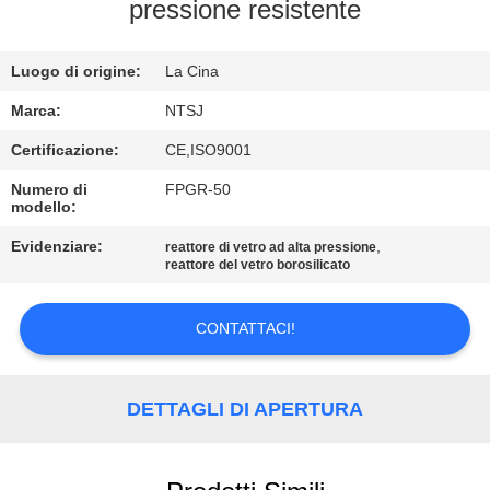
CONTROLLO
pressione resistente
DI
Luogo di origine:
La Cina
QUALITÀ
Marca:
NTSJ
CONTATTICI
Certificazione:
CE,ISO9001
Numero di
FPGR-50
modello:
NOTIZIE
Evidenziare:
,
reattore di vetro ad alta pressione
reattore del vetro borosilicato
RICHIEDA
UNA
CONTATTACI!
CITAZIONE
DETTAGLI DI APERTURA
MAPPA
DEL