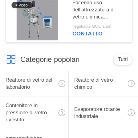
Facendo uso
dell'attrezzatura di
vetro chimica
ultrasonica di
negotiable MOQ:1 set
cristallizzazione del
CONTATTO
reattore del
mescolatore
Categorie popolari
Tutti
Reattore di vetro del
Reattore di vetro
laboratorio
chimico
Contenitore in
Evaporatore rotante
pressione di vetro
industriale
rivestito