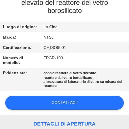
CONTROLLO
elevato del reattore del vetro
borosilicato
DI
QUALITÀ
Luogo di origine:
La Cina
CONTATTICI
Marca:
NTSJ
Certificazione:
CE,ISO9001
NOTIZIE
Numero di
FPGR-100
modello:
Evidenziare:
,
RICHIEDA
doppio reattore di vetro rivestito
,
reattore del vetro borosilicato
attrezzatura di laboratorio di vetro su misura del
UNA
reattore
CITAZIONE
CONTATTACI!
MAPPA
DEL
DETTAGLI DI APERTURA