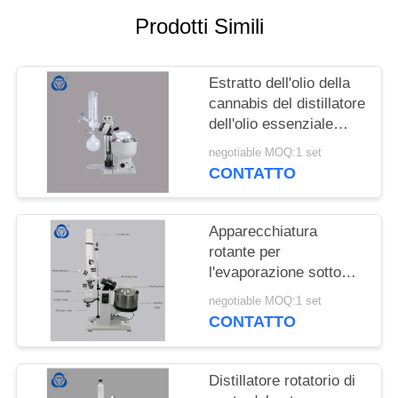
SITO
Prodotti Simili
POLITICA
Estratto dell'olio della
SULLA
cannabis del distillatore
PRIVACY
dell'olio essenziale
dell'evaporatore rotante
negotiable MOQ:1 set
di distillazione sotto
CONTATTO
vuoto mini
Apparecchiatura
rotante per
l'evaporazione sotto
vuoto chimica del
negotiable MOQ:1 set
laboratorio, distillatore
CONTATTO
rotatorio di vuoto con
bagno d'acqua
Distillatore rotatorio di