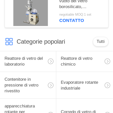
vuoto del vetro
borosilicato,
evaporatore rotante 20l
negotiable MOQ:1 set
protetto contro le
CONTATTO
esplosioni
Categorie popolari
Tutti
Reattore di vetro del
Reattore di vetro
laboratorio
chimico
Contenitore in
Evaporatore rotante
pressione di vetro
industriale
rivestito
apparecchiatura
rotante per
Corredo di vetro di