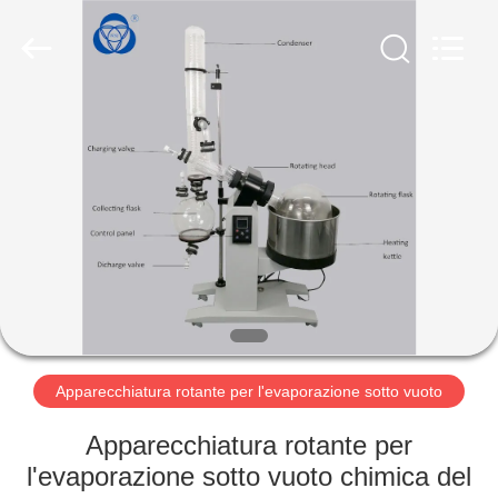
2026
Nantong
Sanjing
Chemglass
Co.,Ltd.
All
Rights
Reserved.
CASA
PRODOTTI
CIRCA
NOI
GIRO
DELLA
Apparecchiatura rotante per l'evaporazione sotto vuoto
FABBRICA
Apparecchiatura rotante per
l'evaporazione sotto vuoto chimica del