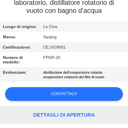
CONTROLLO
laboratorio, distillatore rotatorio di
vuoto con bagno d'acqua
DI
QUALITÀ
Luogo di origine:
La Cina
CONTATTICI
Marca:
Sanjing
Certificazione:
CE,ISO9001
NOTIZIE
Numero di
FPGR-20
modello:
Evidenziare:
,
RICHIEDA
distillazione dell'evaporatore rotante
evaporatore rotatorio del film di vuoto
UNA
CITAZIONE
CONTATTACI!
MAPPA
DETTAGLI DI APERTURA
DEL