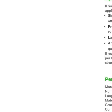
Il r
appl
Si
af
Pr
lo
La
Ap
qu
Il r
per 
stru
Pe
Mar
Num
Luo
Mate
Grad
Comp