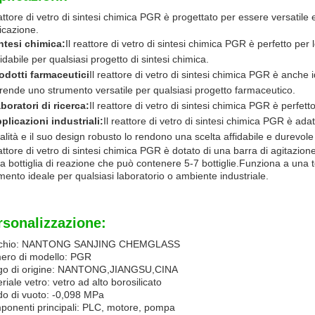
eattore di vetro di sintesi chimica PGR è progettato per essere versatile 
icazione.
ntesi chimica:
Il reattore di vetro di sintesi chimica PGR è perfetto per
fidabile per qualsiasi progetto di sintesi chimica.
odotti farmaceutici
Il reattore di vetro di sintesi chimica PGR è anche
 rende uno strumento versatile per qualsiasi progetto farmaceutico.
boratori di ricerca:
Il reattore di vetro di sintesi chimica PGR è perfetto
plicazioni industriali:
Il reattore di vetro di sintesi chimica PGR è adatt
alità e il suo design robusto lo rendono una scelta affidabile e durevole 
eattore di vetro di sintesi chimica PGR è dotato di una barra di agitazi
la bottiglia di reazione che può contenere 5-7 bottiglie.Funziona a una
mento ideale per qualsiasi laboratorio o ambiente industriale.
rsonalizzazione:
chio: NANTONG SANJING CHEMGLASS
ero di modello: PGR
go di origine: NANTONG,JIANGSU,CINA
riale vetro: vetro ad alto borosilicato
o di vuoto: -0,098 MPa
onenti principali: PLC, motore, pompa