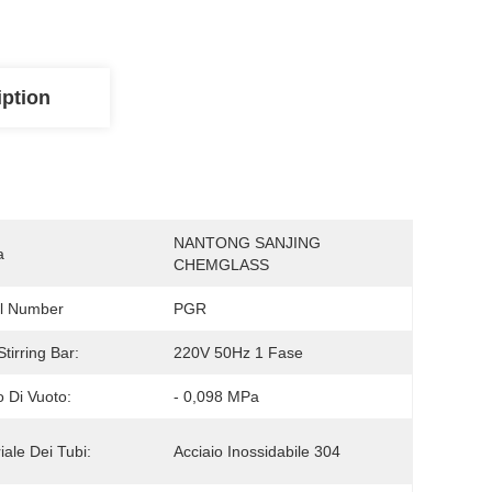
iption
NANTONG SANJING 
a
CHEMGLASS
l Number
PGR
tirring Bar:
220V 50Hz 1 Fase
 Di Vuoto:
- 0,098 MPa
iale Dei Tubi:
Acciaio Inossidabile 304