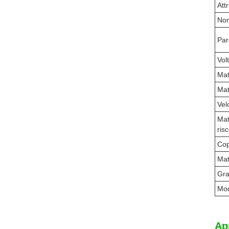
Att
Nom
Par
Vol
Mat
Mat
Vel
Mat
ris
Cop
Mat
Gra
Mod
Ap