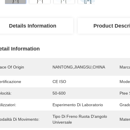
Details Information
Product Descr
etail Information
ace Of Origin
NANTONG,JIANGSU,CHINA
Marc
rtificazione
CE ISO
Mode
locità:
50-600
Ptee S
ilizzatori:
Esperimento Di Laboratorio
Grado
Tipo Di Freno Ruota D'angolo 
odalità Di Movimento:
Mater
Universale