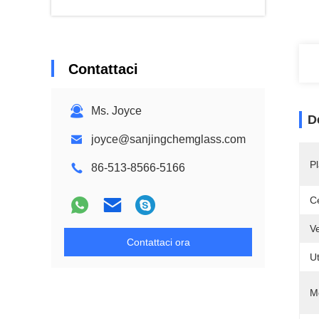
Contattaci
Ms. Joyce
D
joyce@sanjingchemglass.com
Pl
86-513-8566-5166
Ce
Ve
Contattaci ora
Ut
M