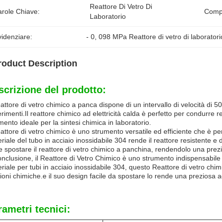
Reattore Di Vetro Di 
arole Chiave:
Compo
Laboratorio
idenziare:
- 0
, 
098 MPa Reattore di vetro di laboratori
roduct Description
scrizione del prodotto:
eattore di vetro chimico a panca dispone di un intervallo di velocità di 50-
rimenti.Il reattore chimico ad elettricità calda è perfetto per condurre 
mento ideale per la sintesi chimica in laboratorio.
eattore di vetro chimico è uno strumento versatile ed efficiente che è pe
riale del tubo in acciaio inossidabile 304 rende il reattore resistente e
le spostare il reattore di vetro chimico a panchina, rendendolo una prez
onclusione, il Reattore di Vetro Chimico è uno strumento indispensabile
riale per tubi in acciaio inossidabile 304, questo Reattore di vetro chi
ioni chimiche.e il suo design facile da spostare lo rende una preziosa a
rametri tecnici: