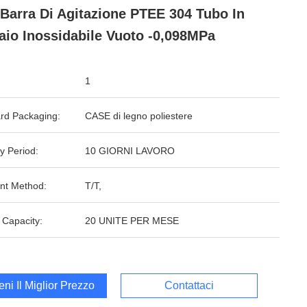
Barra Di Agitazione PTEE 304 Tubo In
aio Inossidabile Vuoto -0,098MPa
1
rd Packaging:
CASE di legno poliestere
y Period:
10 GIORNI LAVORO
nt Method:
T/T,
 Capacity:
20 UNITE PER MESE
ieni Il Miglior Prezzo
Contattaci