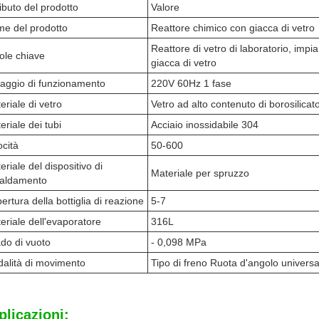
ributo del prodotto
Valore
e del prodotto
Reattore chimico con giacca di vetro
Reattore di vetro di laboratorio, impi
ole chiave
giacca di vetro
taggio di funzionamento
220V 60Hz 1 fase
eriale di vetro
Vetro ad alto contenuto di borosilicat
eriale dei tubi
Acciaio inossidabile 304
ocità
50-600
eriale del dispositivo di
Materiale per spruzzo
caldamento
ertura della bottiglia di reazione
5-7
eriale dell'evaporatore
316L
do di vuoto
- 0,098 MPa
alità di movimento
Tipo di freno Ruota d'angolo universa
plicazioni: