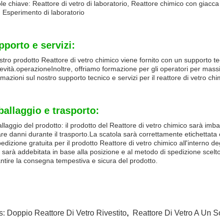
le chiave: Reattore di vetro di laboratorio, Reattore chimico con giacca 
 Esperimento di laboratorio
pporto e servizi:
ostro prodotto Reattore di vetro chimico viene fornito con un supporto te
evità.operazioneInoltre, offriamo formazione per gli operatori per massi
rmazioni sul nostro supporto tecnico e servizi per il reattore di vetro chi
ballaggio e trasporto:
llaggio del prodotto: il prodotto del Reattore di vetro chimico sarà imb
are danni durante il trasporto.La scatola sarà correttamente etichettata
pedizione gratuita per il prodotto Reattore di vetro chimico all'interno degl
i sarà addebitata in base alla posizione e al metodo di spedizione scelto d
ntire la consegna tempestiva e sicura del prodotto.
s:
Doppio Reattore Di Vetro Rivestito
,
Reattore Di Vetro A Un S