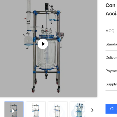
Con 
Acci
MOQ:
Standa
Deliver
Payme
Supply
Ott