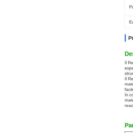
P
Ev
P
De
Il R
espe
stru
Il R
mate
faci
In c
mate
reaz
Pa