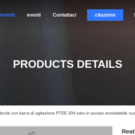
rodotti
eventi
Contattaci
citazione
PRODUCTS DETAILS
velocità con barra di agitazione PTEE 304 tubo in acciaio inossidabile 
Reat