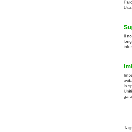
Paro
Uso:
Su
Il n
long
info
Im
Imba
evit
la s
Unit
gara
Tag