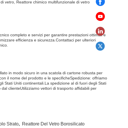
di vetro, Reattore chimico multifunzionale di vetro
cnico completo e servizi per garantire prestazioni ottimali e
mizzare efficienza e sicurezza.Contattaci per ulteriori
mico.
allato in modo sicuro in una scatola di cartone robusta per
 con il nome del prodotto e le specificheSpedizione: offriamo
i Stati Uniti continentali.La spedizione al di fuori degli Stati
al clienteUtilizziamo vettori di trasporto affidabili per
olo Strato
,
Reattore Del Vetro Borosilicato