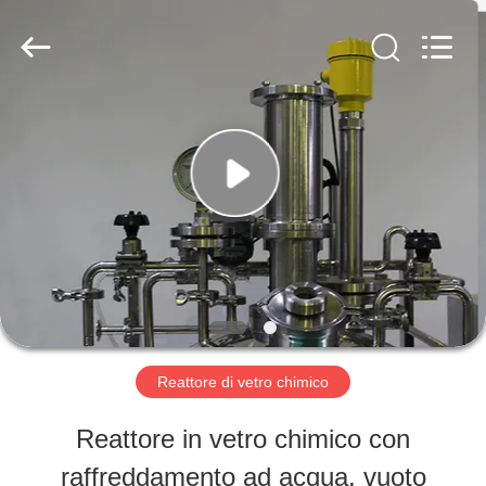
-
2026
Nantong
Sanjing
Chemglass
Co.,Ltd.
CASA
All
Rights
Reserved.
PRODOTTI
CIRCA
NOI
Reattore di vetro chimico
GIRO
Reattore in vetro chimico con
DELLA
raffreddamento ad acqua, vuoto