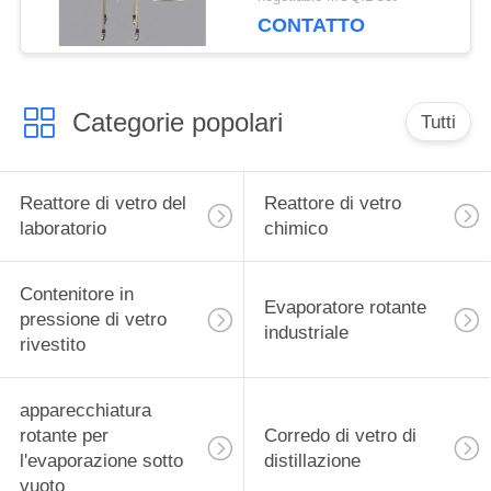
cristallizzazione del
CONTATTO
reattore del
mescolatore
Categorie popolari
Tutti
Reattore di vetro del
Reattore di vetro
laboratorio
chimico
Contenitore in
Evaporatore rotante
pressione di vetro
industriale
rivestito
apparecchiatura
rotante per
Corredo di vetro di
l'evaporazione sotto
distillazione
vuoto