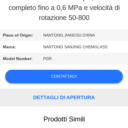
FABBRICA
completo fino a 0,6 MPa e velocità di
rotazione 50-800
CONTROLLO
DI
Place of Origin:
NANTONG,JIANGSU,CHINA
QUALITÀ
Marca:
NANTONG SANJING CHEMGLASS
Model Number:
PGR
CONTATTICI
CONTATTACI!
NOTIZIE
DETTAGLI DI APERTURA
RICHIEDA
Prodotti Simili
UNA