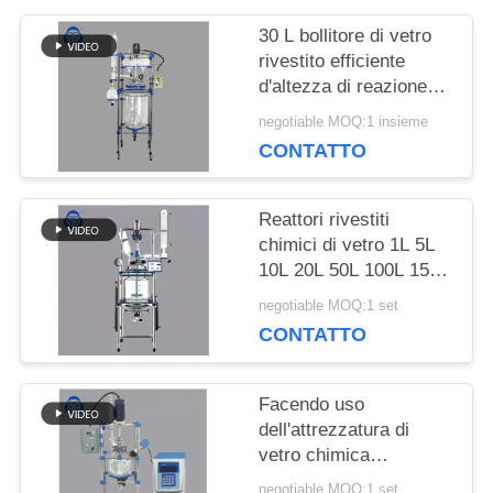
CITAZIONE
30 L bollitore di vetro
rivestito efficiente
d'altezza di reazione
MAPPA
con il condensatore
negotiable MOQ:1 insieme
DEL
CONTATTO
SITO
Reattori rivestiti
chimici di vetro 1L 5L
10L 20L 50L 100L 150L
POLITICA
200L del laboratorio
negotiable MOQ:1 set
SULLA
CONTATTO
PRIVACY
Facendo uso
dell'attrezzatura di
vetro chimica
ultrasonica di
negotiable MOQ:1 set