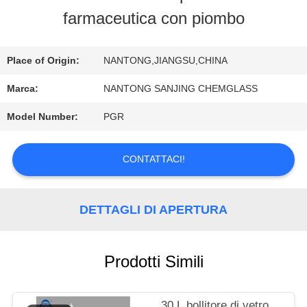
FABBRICA
farmaceutica con piombo
CONTROLLO
Place of Origin:
NANTONG,JIANGSU,CHINA
DI
Marca:
NANTONG SANJING CHEMGLASS
QUALITÀ
Model Number:
PGR
CONTATTACI!
CONTATTICI
DETTAGLI DI APERTURA
NOTIZIE
Prodotti Simili
RICHIEDA
UNA
30 L bollitore di vetro