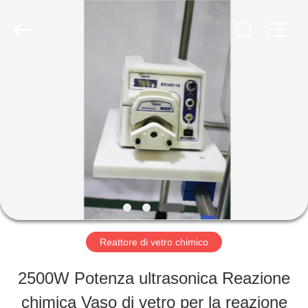
-
2026
Nantong
Sanjing
Chemglass
Co.,Ltd.
CASA
All
Rights
Reserved.
PRODOTTI
CIRCA
NOI
Reattore di vetro chimico
GIRO
2500W Potenza ultrasonica Reazione
DELLA
chimica Vaso di vetro per la reazione