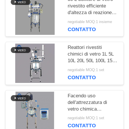
CITAZIONE
rivestito efficiente
d'altezza di reazione
con il condensatore
negotiable MOQ:1 insieme
MAPPA
CONTATTO
DEL
Reattori rivestiti
SITO
chimici di vetro 1L 5L
10L 20L 50L 100L 150L
200L del laboratorio
negotiable MOQ:1 set
POLITICA
CONTATTO
SULLA
Facendo uso
PRIVACY
dell'attrezzatura di
vetro chimica
ultrasonica di
negotiable MOQ:1 set
cristallizzazione del
CONTATTO
reattore del