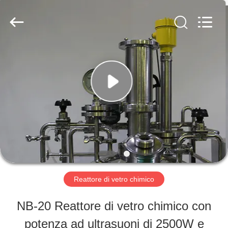
-
2026
Nantong
Sanjing
Chemglass
Co.,Ltd.
CASA
All
Rights
Reserved.
PRODOTTI
CIRCA
NOI
Reattore di vetro chimico
GIRO
NB-20 Reattore di vetro chimico con
DELLA
potenza ad ultrasuoni di 2500W e