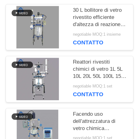
CITAZIONE
30 L bollitore di vetro
rivestito efficiente
d'altezza di reazione
MAPPA
con il condensatore
negotiable MOQ:1 insieme
DEL
CONTATTO
SITO
Reattori rivestiti
chimici di vetro 1L 5L
10L 20L 50L 100L 150L
POLITICA
200L del laboratorio
negotiable MOQ:1 set
SULLA
CONTATTO
PRIVACY
Facendo uso
dell'attrezzatura di
vetro chimica
ultrasonica di
negotiable MOQ:1 set