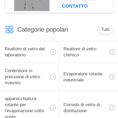
cristallizzazione del
CONTATTO
reattore del
mescolatore
Categorie popolari
Tutti
Reattore di vetro del
Reattore di vetro
laboratorio
chimico
Contenitore in
Evaporatore rotante
pressione di vetro
industriale
rivestito
apparecchiatura
rotante per
Corredo di vetro di
l'evaporazione sotto
distillazione
vuoto