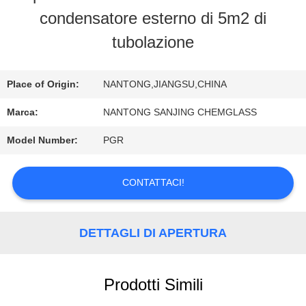
FABBRICA
condensatore esterno di 5m2 di
tubolazione
CONTROLLO
DI
Place of Origin:
NANTONG,JIANGSU,CHINA
QUALITÀ
Marca:
NANTONG SANJING CHEMGLASS
Model Number:
PGR
CONTATTICI
CONTATTACI!
NOTIZIE
DETTAGLI DI APERTURA
RICHIEDA
Prodotti Simili
UNA