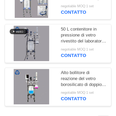
SITO
strato della nave di
negotiable MOQ:1 set
reazione con il
CONTATTO
condensatore della
POLITICA
colonna
SULLA
50 L contenitore in
PRIVACY
pressione di vetro
rivestito del laboratorio
del doppio di Pyrex con
negotiable MOQ:1 set
il pulsometro
CONTATTO
Alto bollitore di
reazione del vetro
borosilicato di doppio
strato con l'agitatore
negotiable MOQ:1 set
del reattore
CONTATTO