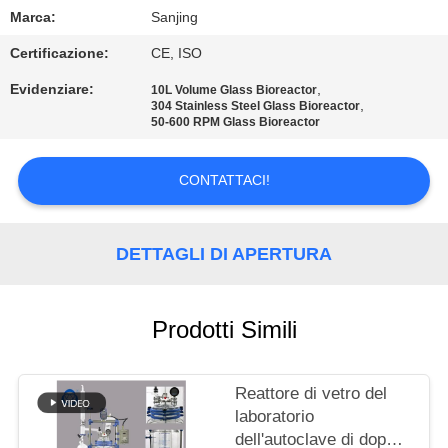
CONTROLLO
Marca:
Sanjing
DI
Certificazione:
CE, ISO
QUALITÀ
Evidenziare:
,
10L Volume Glass Bioreactor
,
304 Stainless Steel Glass Bioreactor
50-600 RPM Glass Bioreactor
CONTATTICI
CONTATTACI!
NOTIZIE
DETTAGLI DI APERTURA
RICHIEDA
UNA
CITAZIONE
Prodotti Simili
MAPPA
Reattore di vetro del
laboratorio
DEL
dell'autoclave di doppio