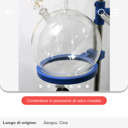
2026
Nantong
Sanjing
Chemglass
Co.,Ltd.
All
Rights
Reserved.
CASA
PRODOTTI
CIRCA
NOI
GIRO
DELLA
Contenitore in pressione di vetro rivestito
FABBRICA
Luogo di origine:
Jiangsu, Cina