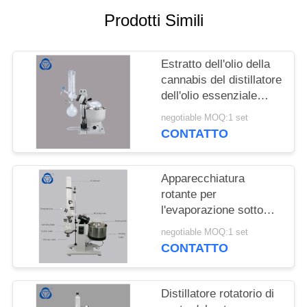
SITO
Prodotti Simili
POLITICA
Estratto dell'olio della
SULLA
cannabis del distillatore
PRIVACY
dell'olio essenziale
dell'evaporatore rotante
negotiable MOQ:1 set
di distillazione sotto
CONTATTO
vuoto mini
Apparecchiatura
rotante per
l'evaporazione sotto
vuoto chimica del
negotiable MOQ:1 set
laboratorio, distillatore
CONTATTO
rotatorio di vuoto con
bagno d'acqua
Distillatore rotatorio di