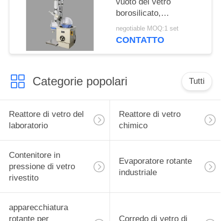
vuoto del vetro
borosilicato,
evaporatore rotante 20l
negotiable MOQ:1 set
protetto contro le
CONTATTO
esplosioni
Categorie popolari
Tutti
Reattore di vetro del
Reattore di vetro
laboratorio
chimico
Contenitore in
Evaporatore rotante
pressione di vetro
industriale
rivestito
apparecchiatura
rotante per
Corredo di vetro di