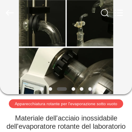
2026
Nantong
Sanjing
Chemglass
Co.,Ltd.
All
Rights
Reserved.
CASA
PRODOTTI
CIRCA
NOI
GIRO
DELLA
Apparecchiatura rotante per l'evaporazione sotto vuoto
FABBRICA
Materiale dell'acciaio inossidabile
dell'evaporatore rotante del laboratorio