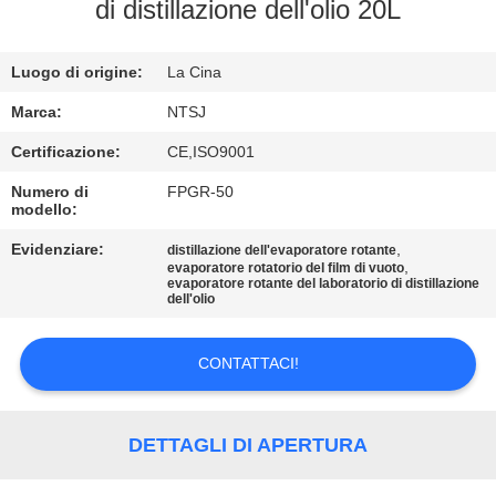
CONTROLLO
di distillazione dell'olio 20L
DI
Luogo di origine:
La Cina
QUALITÀ
Marca:
NTSJ
CONTATTICI
Certificazione:
CE,ISO9001
Numero di
FPGR-50
modello:
NOTIZIE
Evidenziare:
,
distillazione dell'evaporatore rotante
,
evaporatore rotatorio del film di vuoto
RICHIEDA
evaporatore rotante del laboratorio di distillazione
dell'olio
UNA
CITAZIONE
CONTATTACI!
MAPPA
DETTAGLI DI APERTURA
DEL