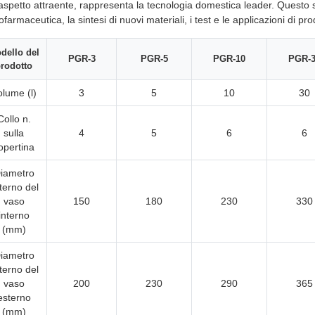
'aspetto attraente, rappresenta la tecnologia domestica leader. Questo 
iofarmaceutica, la sintesi di nuovi materiali, i test e le applicazioni di pr
dello del
PGR-3
PGR-5
PGR-10
PGR-
rodotto
olume (l)
3
5
10
30
Collo n.
sulla
4
5
6
6
opertina
iametro
terno del
vaso
150
180
230
330
interno
(mm)
iametro
terno del
vaso
200
230
290
365
esterno
(mm)