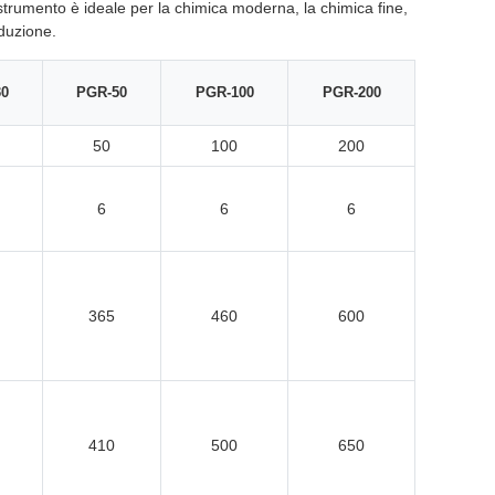
strumento è ideale per la chimica moderna, la chimica fine,
oduzione.
30
PGR-50
PGR-100
PGR-200
50
100
200
6
6
6
365
460
600
410
500
650