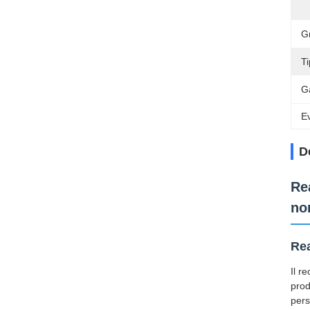
G
Ti
G
Ev
D
Re
no
Rea
Il r
prod
pers