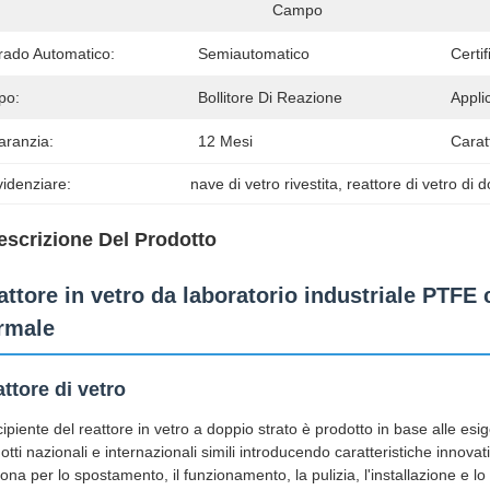
Campo
rado Automatico:
Semiautomatico
Certif
po:
Bollitore Di Reazione
Appli
aranzia:
12 Mesi
Caratt
idenziare:
nave di vetro rivestita
, 
reattore di vetro di 
escrizione Del Prodotto
attore in vetro da laboratorio industriale PTFE 
rmale
ttore di vetro
ecipiente del reattore in vetro a doppio strato è prodotto in base alle esi
otti nazionali e internazionali simili introducendo caratteristiche innovativ
ona per lo spostamento, il funzionamento, la pulizia, l'installazione e lo