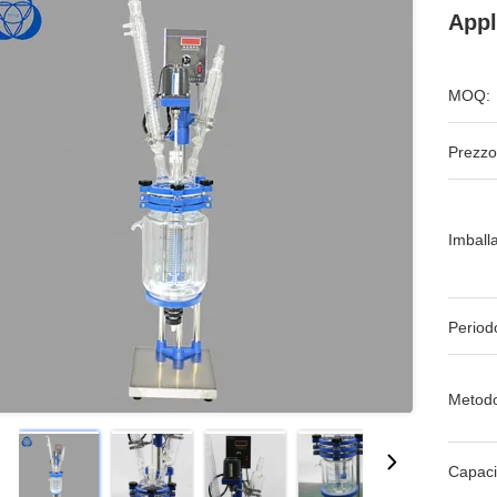
Appl
MOQ:
Prezzo
Imball
Period
Metodo
Capaci