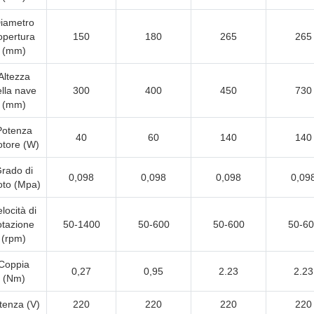
iametro
opertura
150
180
265
265
(mm)
Altezza
lla nave
300
400
450
730
(mm)
Potenza
40
60
140
140
tore (W)
rado di
0,098
0,098
0,098
0,09
oto (Mpa)
locità di
otazione
50-1400
50-600
50-600
50-60
(rpm)
Coppia
0,27
0,95
2.23
2.23
(Nm)
tenza (V)
220
220
220
220