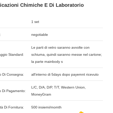
icazioni Chimiche E Di Laboratorio
1 set
:
negotiable
Le parti di vetro saranno avvolte con
aggio Standard:
schiuma, quindi saranno messe nel cartone;
la parte mainbody s
o Di Consegna:
all'interno di 5days dopo payemnt ricevuto
L/C, D/A, D/P, T/T, Western Union,
 Di Pagamento:
MoneyGram
tà Di Fornitura:
500 insiemi/momth