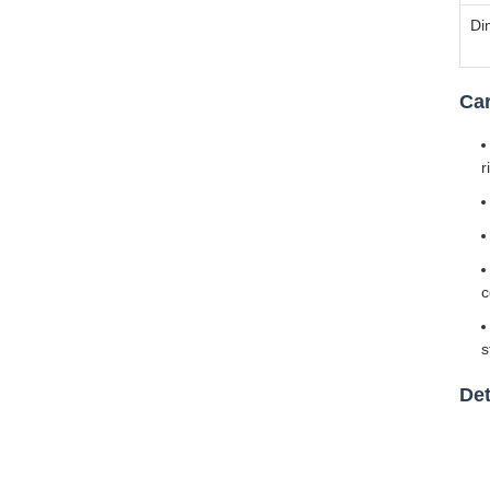
Di
Car
r
c
s
Det