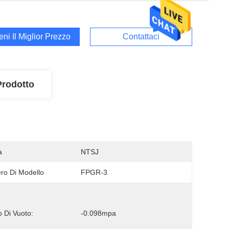
ieni Il Miglior Prezzo
Contattaci
Prodotto
a
NTSJ
o Di Modello
FPGR-3
 Di Vuoto:
-0.098mpa