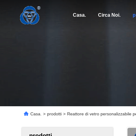
Casa.
Circa Noi.
p
Casa.
>
prodotti
>
Reattore di vetro personalizzabile p
prodotti