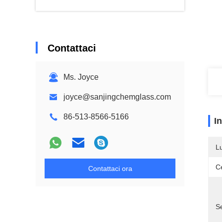
Contattaci
Ms. Joyce
joyce@sanjingchemglass.com
86-513-8566-5166
I
L
Ce
Contattaci ora
Se