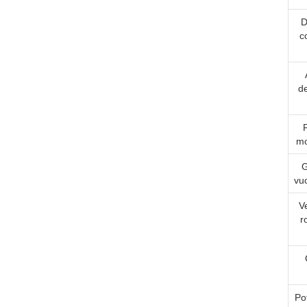
D
c
de
mo
G
vu
Ve
r
Po