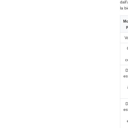
dall
la b
Mo
p
V
c
D
es
D
es