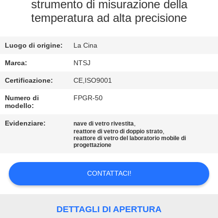
CONTROLLO
strumento di misurazione della
temperatura ad alta precisione
DI
QUALITÀ
Luogo di origine:
La Cina
CONTATTICI
Marca:
NTSJ
Certificazione:
CE,ISO9001
NOTIZIE
Numero di
FPGR-50
modello:
Evidenziare:
,
RICHIEDA
nave di vetro rivestita
,
reattore di vetro di doppio strato
reattore di vetro del laboratorio mobile di
UNA
progettazione
CITAZIONE
CONTATTACI!
SITEMAP
DETTAGLI DI APERTURA