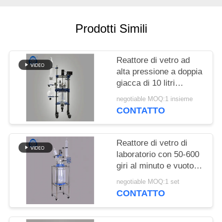
POLITICA
SULLA
Prodotti Simili
PRIVACY
Reattore di vetro ad
alta pressione a doppia
giacca di 10 litri
Reattore chimico
negotiable MOQ:1 insieme
semiautomatico
CONTATTO
Reattore di vetro di
laboratorio con 50-600
giri al minuto e vuoto di
0,098 MPa per
negotiable MOQ:1 set
applicazioni chimiche
CONTATTO