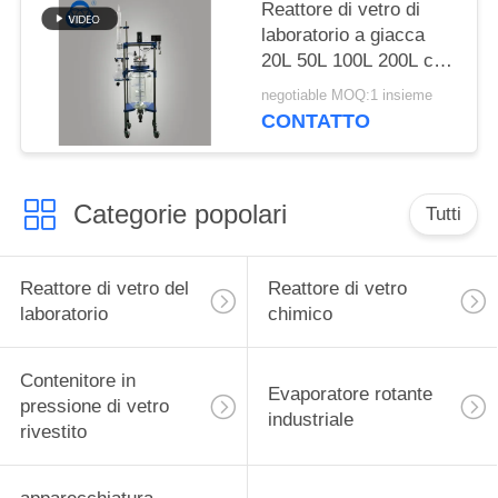
Reattore di vetro di
laboratorio a giacca
20L 50L 100L 200L con
borosilicato 3.3 Vetro e
negotiable MOQ:1 insieme
telaio in acciaio
CONTATTO
inossidabile 304 per la
distillazione di alcol
Categorie popolari
Tutti
Reattore di vetro del
Reattore di vetro
laboratorio
chimico
Contenitore in
Evaporatore rotante
pressione di vetro
industriale
rivestito