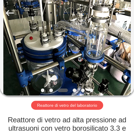
2026
Nantong
Sanjing
Chemglass
Co.,Ltd.
All
Rights
Reserved.
CASA
PRODOTTI
CIRCA
NOI
GIRO
DELLA
Reattore di vetro del laboratorio
FABBRICA
Reattore di vetro ad alta pressione ad
ultrasuoni con vetro borosilicato 3.3 e