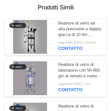
POLITICA
Prodotti Simili
SULLA
PRIVACY
Reattore di vetro ad
alta pressione a doppia
giacca di 10 litri
Reattore chimico
negotiable MOQ:1 insieme
semiautomatico
CONTATTO
Reattore di vetro di
laboratorio con 50-600
giri al minuto e vuoto di
0,098 MPa per
negotiable MOQ:1 set
applicazioni chimiche
CONTATTO
Reattore di vetro di