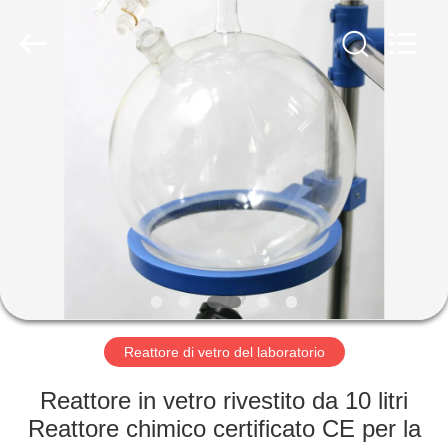
2026
Nantong
Sanjing
Chemglass
Co.,Ltd.
All
Rights
Reserved.
CASA
PRODOTTI
CIRCA
NOI
GIRO
DELLA
Reattore di vetro del laboratorio
FABBRICA
Reattore in vetro rivestito da 10 litri
Reattore chimico certificato CE per la