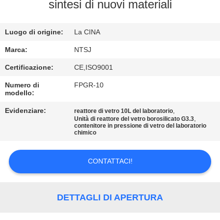
CONTROLLO
sintesi di nuovi materiali
DI
Luogo di origine:
La CINA
QUALITÀ
Marca:
NTSJ
CONTATTICI
Certificazione:
CE,ISO9001
Numero di
FPGR-10
modello:
NOTIZIE
Evidenziare:
,
reattore di vetro 10L del laboratorio
,
Unità di reattore del vetro borosilicato G3.3
RICHIEDA
contenitore in pressione di vetro del laboratorio
chimico
UNA
CITAZIONE
CONTATTACI!
SITEMAP
DETTAGLI DI APERTURA