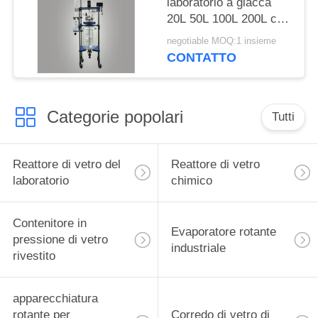
laboratorio a giacca
20L 50L 100L 200L con
borosilicato 3.3 Vetro e
negotiable MOQ:1 insieme
telaio in acciaio
CONTATTO
inossidabile 304 per la
distillazione di alcol
Categorie popolari
Tutti
Reattore di vetro del
Reattore di vetro
laboratorio
chimico
Contenitore in
Evaporatore rotante
pressione di vetro
industriale
rivestito
apparecchiatura
rotante per
Corredo di vetro di