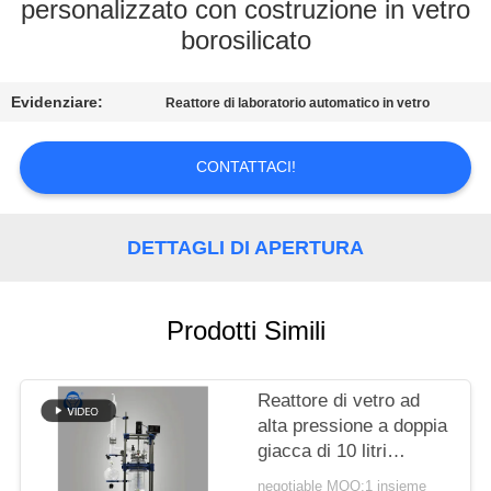
CONTROLLO
personalizzato con costruzione in vetro
borosilicato
DI
QUALITÀ
Evidenziare:
Reattore di laboratorio automatico in vetro
CONTATTICI
CONTATTACI!
NOTIZIE
DETTAGLI DI APERTURA
RICHIEDA
UNA
Prodotti Simili
CITAZIONE
Reattore di vetro ad
SITEMAP
alta pressione a doppia
giacca di 10 litri
Reattore chimico
negotiable MOQ:1 insieme