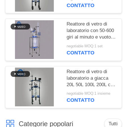
POLITICA
semiautomatico
CONTATTO
SULLA
PRIVACY
Reattore di vetro di
laboratorio con 50-600
giri al minuto e vuoto di
0,098 MPa per
negotiable MOQ:1 set
applicazioni chimiche
CONTATTO
Reattore di vetro di
laboratorio a giacca
20L 50L 100L 200L con
borosilicato 3.3 Vetro e
negotiable MOQ:1 insieme
telaio in acciaio
CONTATTO
inossidabile 304 per la
distillazione di alcol
Categorie popolari
Tutti