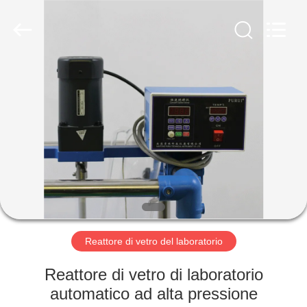
2026
Nantong
Sanjing
Chemglass
Co.,Ltd.
All
Rights
Reserved.
CASA
PRODOTTI
CIRCA
NOI
GIRO
DELLA
Reattore di vetro del laboratorio
FABBRICA
Reattore di vetro di laboratorio
automatico ad alta pressione