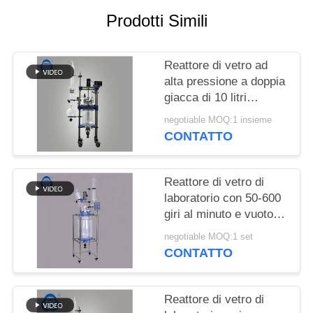
POLITICA
Prodotti Simili
SULLA
PRIVACY
Reattore di vetro ad
alta pressione a doppia
giacca di 10 litri
Reattore chimico
negotiable MOQ:1 insieme
semiautomatico
CONTATTO
Reattore di vetro di
laboratorio con 50-600
giri al minuto e vuoto di
0,098 MPa per
negotiable MOQ:1 set
applicazioni chimiche
CONTATTO
Reattore di vetro di