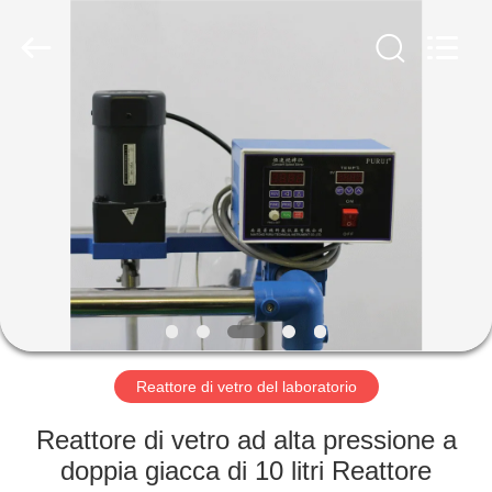
2026
Nantong
Sanjing
Chemglass
Co.,Ltd.
All
Rights
Reserved.
CASA
PRODOTTI
CIRCA
NOI
GIRO
DELLA
Reattore di vetro del laboratorio
FABBRICA
Reattore di vetro ad alta pressione a
doppia giacca di 10 litri Reattore