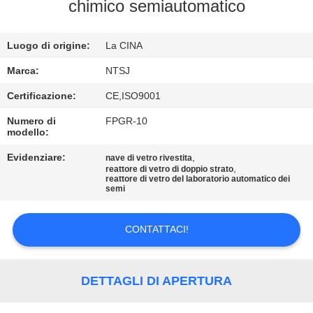
CONTROLLO
chimico semiautomatico
DI
Luogo di origine:
La CINA
QUALITÀ
Marca:
NTSJ
CONTATTICI
Certificazione:
CE,ISO9001
Numero di
FPGR-10
modello:
NOTIZIE
Evidenziare:
,
nave di vetro rivestita
,
reattore di vetro di doppio strato
RICHIEDA
reattore di vetro del laboratorio automatico dei
semi
UNA
CITAZIONE
CONTATTACI!
SITEMAP
DETTAGLI DI APERTURA