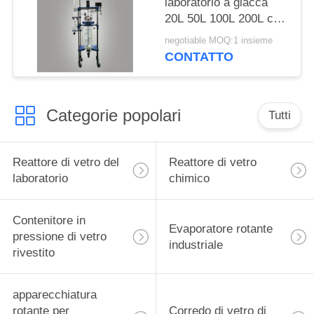
laboratorio a giacca
20L 50L 100L 200L con
borosilicato 3.3 Vetro e
negotiable MOQ:1 insieme
telaio in acciaio
CONTATTO
inossidabile 304 per la
distillazione di alcol
Categorie popolari
Tutti
Reattore di vetro del
Reattore di vetro
laboratorio
chimico
Contenitore in
Evaporatore rotante
pressione di vetro
industriale
rivestito
apparecchiatura
rotante per
Corredo di vetro di